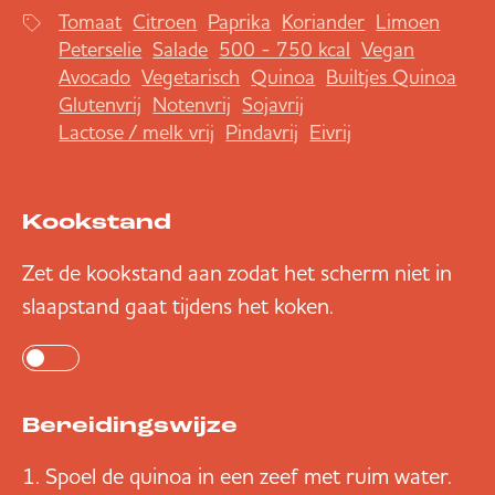
Tomaat
Citroen
Paprika
Koriander
Limoen
Peterselie
Salade
500 - 750 kcal
Vegan
Avocado
Vegetarisch
Quinoa
Builtjes Quinoa
Glutenvrij
Notenvrij
Sojavrij
Lactose / melk vrij
Pindavrij
Eivrij
Kookstand
Zet de kookstand aan zodat het scherm niet in
slaapstand gaat tijdens het koken.
Bereidingswijze
Spoel de quinoa in een zeef met ruim water.