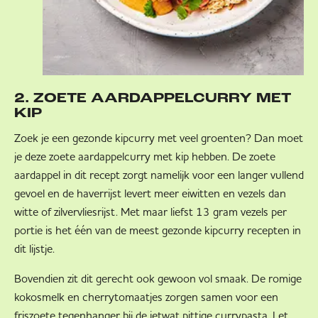
2. ZOETE AARDAPPELCURRY MET
KIP
Zoek je een gezonde kipcurry met veel groenten? Dan moet
je deze zoete aardappelcurry met kip hebben. De zoete
aardappel in dit recept zorgt namelijk voor een langer vullend
gevoel en de haverrijst levert meer eiwitten en vezels dan
witte of zilvervliesrijst. Met maar liefst 13 gram vezels per
portie is het één van de meest gezonde kipcurry recepten in
dit lijstje.
Bovendien zit dit gerecht ook gewoon vol smaak. De romige
kokosmelk en cherrytomaatjes zorgen samen voor een
friszoete tegenhanger bij de ietwat pittige currypasta. Let