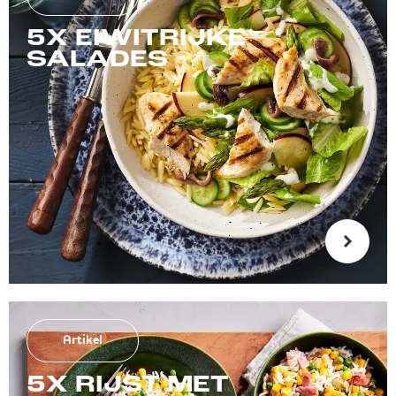
5X EIWITRIJKE
SALADES
Artikel
5X RIJST MET