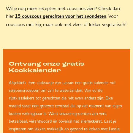
Wil je nog meer recepten met couscous zien? Check dan
hier
. Voor
15 couscous gerechten voor het avondeten
couscous met kip, maar ook met vlees of lekker vegetarisch!
Ontvang onze gratis
Kookkalender
Alsjeblieft. Een cadeautje van Lassie: een gratis kalender vol
seizoensrecepten om van te watertanden. Van echte
rijstklassiekers tot gerechten die nét even anders zijn. Elke
maand staat één groente centraal die op dat moment van eigen
bodem verkrijgbaar is. Want seizoensgroenten zijn vers,
betaalbaar, verantwoord en bovenal het allerlekkerst. Laat je
inspireren om lekker, makkelijk en gezond te koken met Lassie.