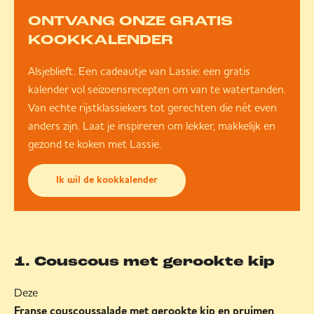
ONTVANG ONZE GRATIS
KOOKKALENDER
Alsjeblieft. Een cadeautje van Lassie: een gratis
kalender vol seizoensrecepten om van te watertanden.
Van echte rijstklassiekers tot gerechten die nét even
anders zijn. Laat je inspireren om lekker, makkelijk en
gezond te koken met Lassie.
Ik wil de kookkalender
1. Couscous met gerookte kip
Deze
Franse couscoussalade met gerookte kip en pruimen