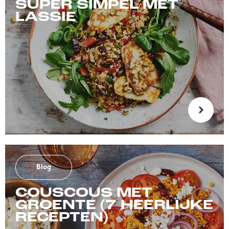
SUPER SIMPEL MET
LASSIE
Blog
COUSCOUS MET
GROENTE (7 HEERLIJKE
RECEPTEN)