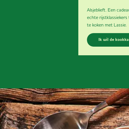
Alsjeblieft. Een cade
echte rijstklassiekers
te koken met Lassie.
Ik wil de kookka