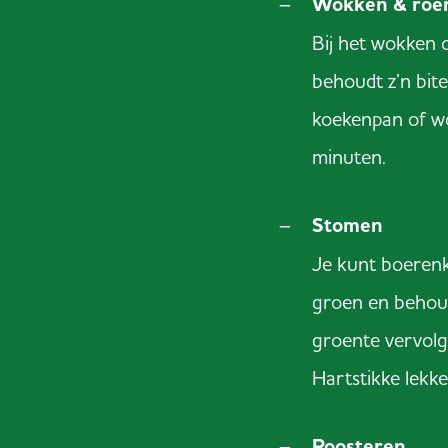
Wokken & roe
Bij het wokken 
behoudt z’n bite
koekenpan of wo
minuten.
Stomen
Je kunt boerenk
groen en behoud
groente vervolg
Hartstikke lekke
Roosteren