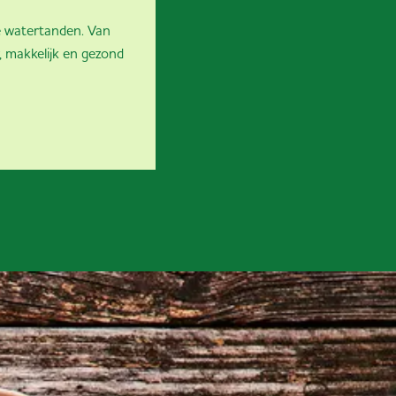
te watertanden. Van
r, makkelijk en gezond