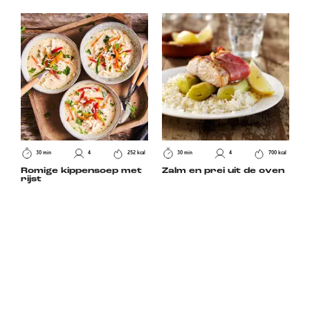
30 min
4
252 kcal
30 min
4
700 kcal
Romige kippensoep met
Zalm en prei uit de oven
rijst