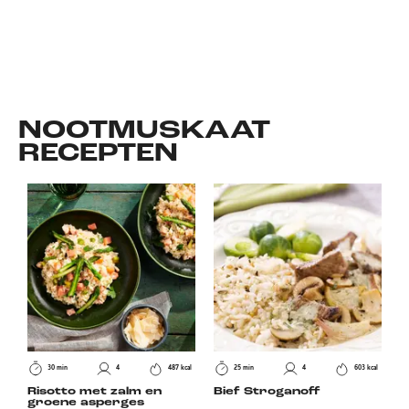
NOOTMUSKAAT
RECEPTEN
30 min
4
487 kcal
25 min
4
603 kcal
Risotto met zalm en
Bief Stroganoff
groene asperges