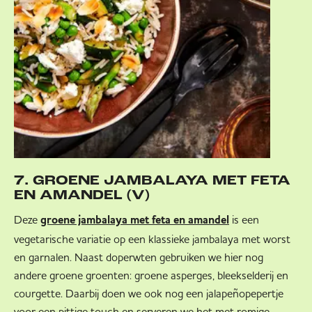
7. GROENE JAMBALAYA MET FETA
EN AMANDEL (V)
Deze
is een
groene jambalaya met feta en amandel
vegetarische variatie op een klassieke jambalaya met worst
en garnalen. Naast doperwten gebruiken we hier nog
andere groene groenten: groene asperges, bleekselderij en
courgette. Daarbij doen we ook nog een jalapeñopepertje
voor een pittige touch en serveren we het met romige