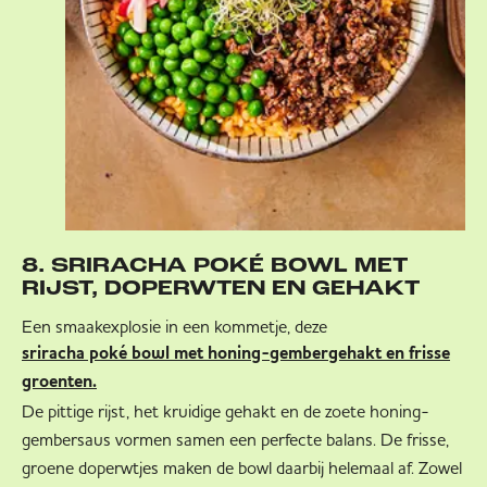
8. SRIRACHA POKÉ BOWL MET
RIJST, DOPERWTEN EN GEHAKT
Een smaakexplosie in een kommetje, deze
sriracha poké bowl met honing-gembergehakt en frisse
groenten.
De pittige rijst, het kruidige gehakt en de zoete honing-
gembersaus vormen samen een perfecte balans. De frisse,
groene doperwtjes maken de bowl daarbij helemaal af. Zowel