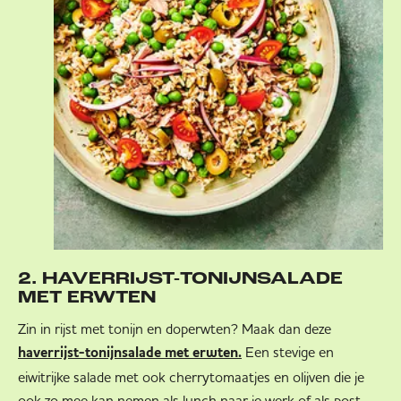
2. HAVERRIJST-TONIJNSALADE
MET ERWTEN
Zin in rijst met tonijn en doperwten? Maak dan deze
Een stevige en
haverrijst-tonijnsalade met erwten.
eiwitrijke salade met ook cherrytomaatjes en olijven die je
ook zo mee kan nemen als lunch naar je werk of als post