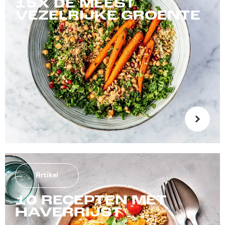
15X DE MEEST
VEZELRIJKE GROENTE
Artikel
10 RECEPTEN MET
HAVERRIJST