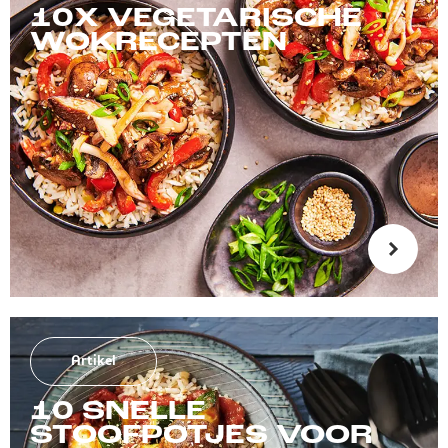
10X VEGETARISCHE
WOKRECEPTEN
Artikel
10 SNELLE
STOOFPOTJES VOOR