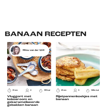
BANAAN
RECEPTEN
Milou van der Will
15 min
4
399 kcal
20 min
6
346kc kcal
Vluggort met
Rijstpannenkoekjes met
kokosroom en
banaan
gekarameliseerde
gebakken banaan