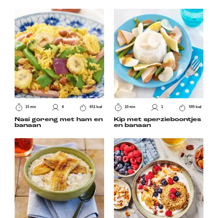
15 min
4
651 kcal
10 min
1
595 kcal
Nasi goreng met ham en
Kip met sperzieboontjes
banaan
en banaan