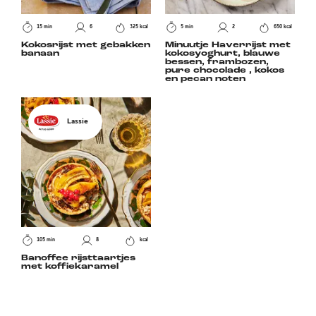
15 min
6
325 kcal
5 min
2
650 kcal
Kokosrijst met gebakken
Minuutje Haverrijst met
banaan
kokosyoghurt, blauwe
bessen, frambozen,
pure chocolade , kokos
en pecan noten
Lassie
105 min
8
kcal
Banoffee rijsttaartjes
met koffiekaramel