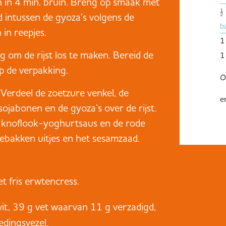
 in 4 min. bruin. Breng op smaak met
½
id intussen de gyoza’s volgens de
b
 in reepjes.
1
ng om de rijst los te maken. Bereid de
1
op de verpakking.
O
 Verdeel de zoetzure venkel, de
e
ojabonen en de gyoza’s over de rijst.
e knoflook-yoghurtsaus en de rode
gebakken uitjes en het sesamzaad.
t fris erwtencress.
wit, 39 g vet waarvan 11 g verzadigd,
dingsvezel.