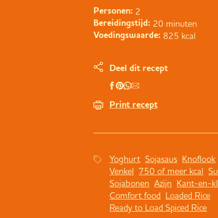
2
Personen:
20 minuten
Bereidingstijd:
825 kcal
Voedingswaarde:
Deel dit recept
Print recept
Yoghurt
Sojasaus
Knoflook
Venkel
750 of meer kcal
Su
Sojabonen
Azijn
Kant-en-kl
Comfort food
Loaded Rice
Ready to Load Spiced Rice