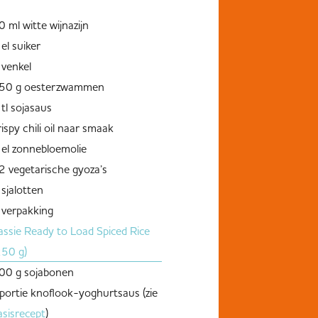
0 ml witte wijnazijn
 el suiker
 venkel
50 g oesterzwammen
 tl sojasaus
rispy chili oil naar smaak
 el zonnebloemolie
2 vegetarische gyoza’s
 sjalotten
 verpakking
assie Ready to Load Spiced Rice
250 g)
00 g sojabonen
 portie knoflook-yoghurtsaus (zie
asisrecept
)