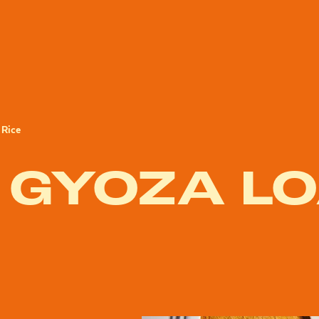
 Rice
 GYOZA L