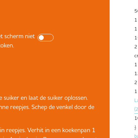
5
1
1
t scherm niet
1
koken.
2
c
1
1
2
1
 suiker en laat de suiker oplossen.
L
unne reepjes. Schep de venkel door de
(
1
½
 reepjes. Verhit in een koekenpan 1
b