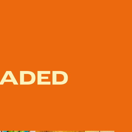
OADED