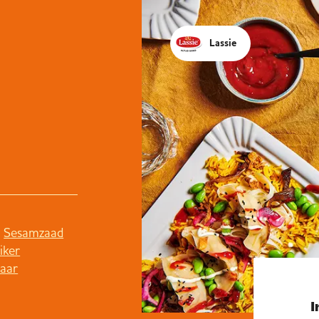
Lassie
Sesamzaad
iker
aar