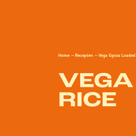
Home
Recepten
Vega Gyoza Loaded
VEGA
RICE