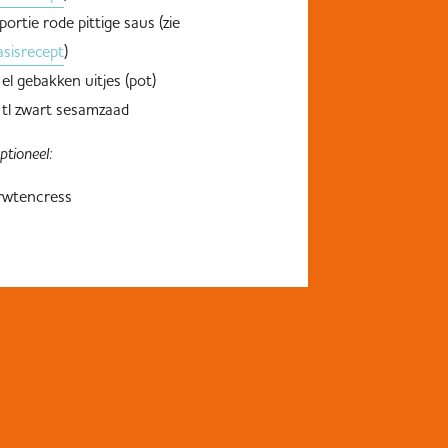
 portie rode pittige saus (zie
asisrecept
)
 el gebakken uitjes (pot)
 tl zwart sesamzaad
ptioneel:
rwtencress