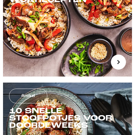
WOKRECEPTEN
Artikel
10 SNELLE
STOOFPOTJES VOOR
DOORDEWEEKS