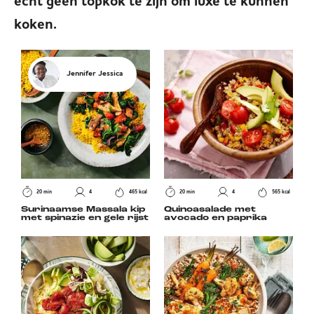
echt geen topkok te zijn om luxe te kunnen
koken.
Jennifer Jessica
20 min
4
465 kcal
20 min
4
565 kcal
Surinaamse Massala kip
Quinoasalade met
met spinazie en gele rijst
avocado en paprika