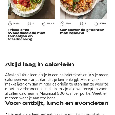
20 min
4
660 kcal
40 min
4
675 kcal
Frisse orzo-
Geroosterde groenten
avocadosalade met
met halloumi
tomaatjes en
fetadressing
Altijd laag in calorieën
Afvallen lukt alleen als je in een calorietekort zit. Als je meer
calorieën verbrandt dan dat je binnenkrijgt. Het is vaak
makkelijker om dan minder calorieën te eten dan ze weer te
moeten verbranden, dus daarom zijn al onze recepten voor
afvallen caloriearm. Maximaal 500 kcal per portie. Weet je
meteen waar je aan toe bent.
Voor ontbijt, lunch en avondeten
Als je wat kilo’s kwijt wil, wil je iedere maaltijd gezond eten.