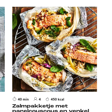
40 min
4
450 kcal
Zalmpakketje met
parelcouscous en venkel