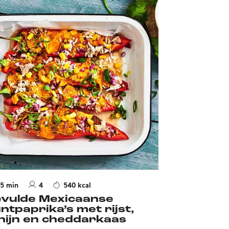
5 min
4
540 kcal
vulde Mexicaanse
ntpaprika’s met rijst,
nijn en cheddarkaas