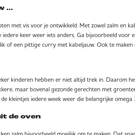
uw …
en met vis voor je ontwikkeld. Met zowel zalm en kab
e iedere keer weer iets anders. Ga bijvoorbeeld voor 
lik of een pittige curry met kabeljauw. Ook te maken m
Zeker kinderen hebben er niet altijd trek in. Daarom
Lekkere, maar bovenal gezonde gerechten met groent
k de kleintjes iedere week weer die belangrijke omega
it de oven
ken zalm bijvoorbeeld moeilijk om te maken. Dat sna