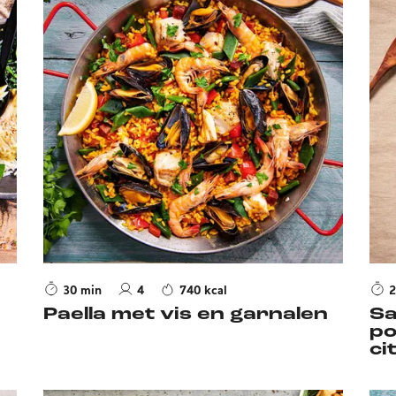
30 min
4
740 kcal
2
Paella met vis en garnalen
Sa
po
ci