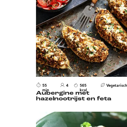
55
4
565
Vegetarisc
min
kcal
Aubergine met
hazelnootrijst en feta