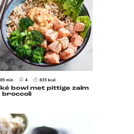
05 min
4
635 kcal
ké bowl met pittige zalm
 broccoli