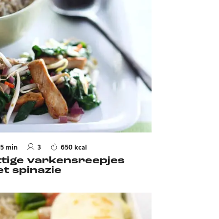
5 min
3
650 kcal
ttige varkensreepjes
t spinazie