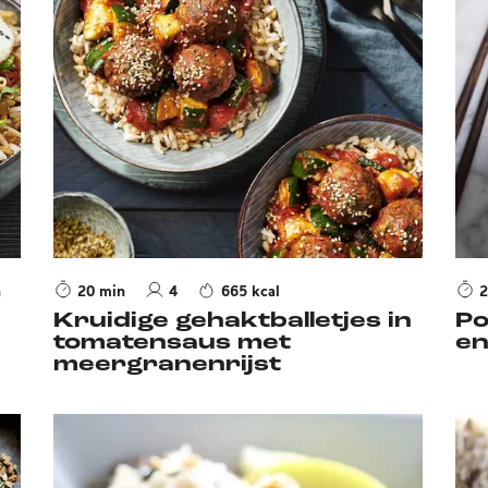
h
20 min
4
665 kcal
2
Kruidige gehaktballetjes in
Po
tomatensaus met
en
meergranenrijst