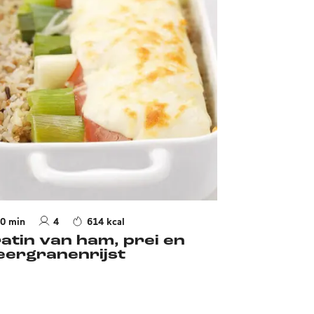
0 min
4
614 kcal
atin van ham, prei en
ergranenrijst