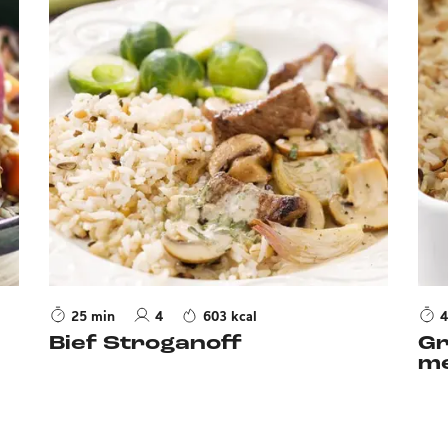
25 min
4
603 kcal
4
Bief Stroganoff
Gr
me