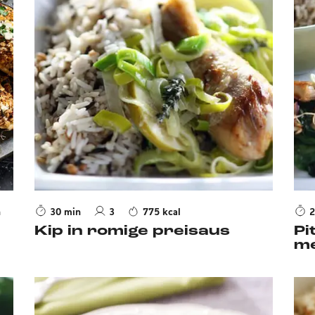
h
30 min
3
775 kcal
2
Kip in romige preisaus
Pi
me