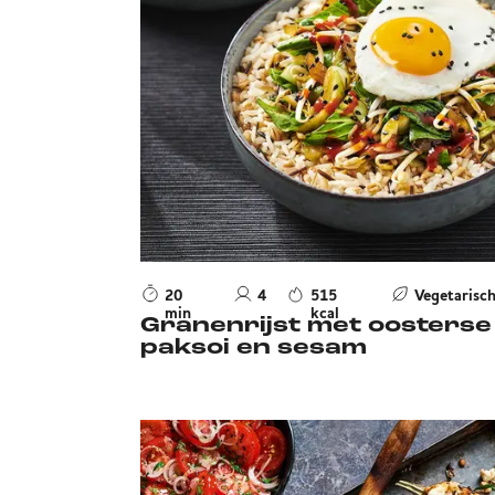
20
4
515
Vegetarisc
min
kcal
Granenrijst met oosterse
paksoi en sesam