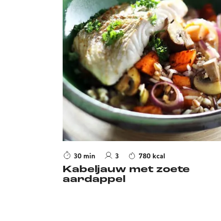
30 min
3
780 kcal
Kabeljauw met zoete
aardappel