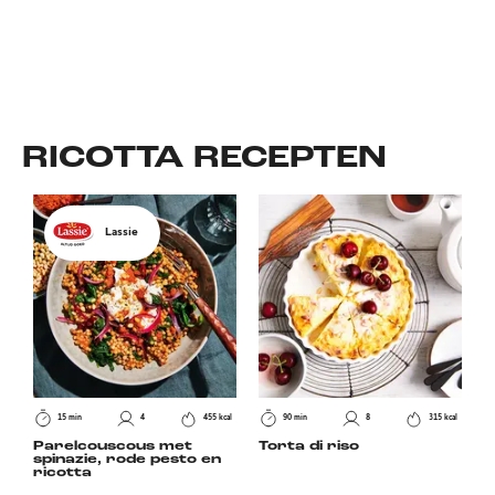
RICOTTA
RECEPTEN
Lassie
15 min
4
455 kcal
90 min
8
315 kcal
Parelcouscous met
Torta di riso
spinazie, rode pesto en
ricotta