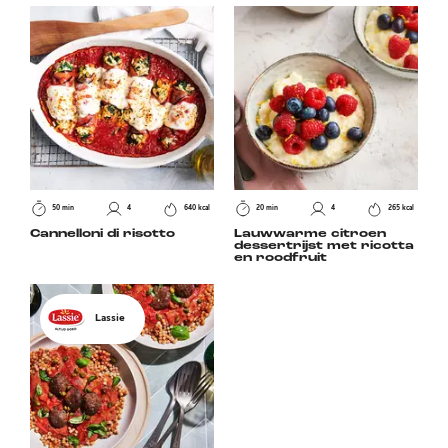
50 min
4
640 kcal
20 min
4
265 kcal
Cannelloni di risotto
Lauwwarme citroen
dessertrijst met ricotta
en roodfruit
Lassie