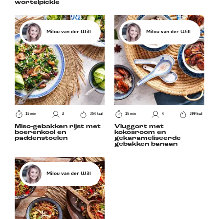
wortelpickle
Milou van der Will
Milou van der Will
15 min
2
354 kcal
15 min
4
399 kcal
Miso-gebakken rijst met
Vluggort met
boerenkool en
kokosroom en
paddenstoelen
gekarameliseerde
gebakken banaan
Milou van der Will