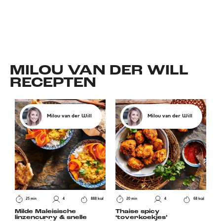
MILOU VAN DER WILL
RECEPTEN
Milou van der Will
Milou van der Will
25 min
4
888 kcal
20 min
4
68 kcal
Milde Maleisische
Thaise spicy
linzencurry & snelle
‘toverkoekjes’