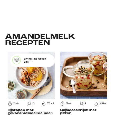
AMANDELMELK
RECEPTEN
Living The Green
Life
15 min
2
535 kcal
20 min
4
310 kcal
Rijstepap met
Gojibessenrijst met
gekarameliseerde peer
pitten