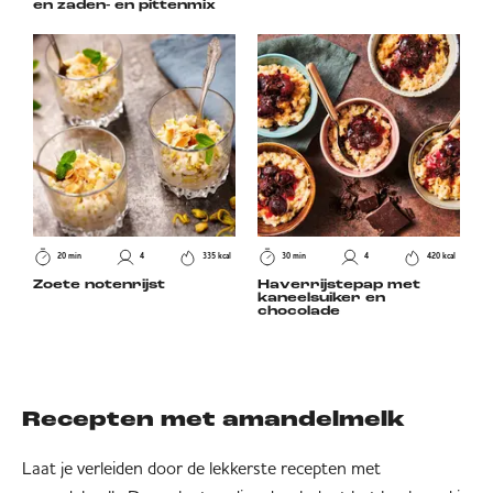
en zaden- en pittenmix
20 min
4
335 kcal
30 min
4
420 kcal
Zoete notenrijst
Haverrijstepap met
kaneelsuiker en
chocolade
Recepten met amandelmelk
Laat je verleiden door de lekkerste recepten met