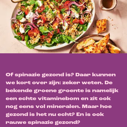
Of spinazie gezond is? Daar kunnen
we kort over zijn: zeker weten. De
bekende groene groente is namelijk
een echte vitaminebom en zit ook
nog eens vol mineralen. Maar hoe
gezond is het nu echt? En is ook
rauwe spinazie gezond?