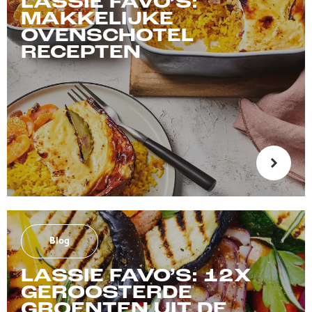
LASSIE FAVO’S:
MAKKELIJKE
OVENSCHOTEL
RECEPTEN
Blog
LASSIE FAVO’S: 12X
GEROOSTERDE
GROENTEN UIT DE