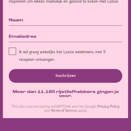
inspireren om lekker, makkelijk en gezond te koken met Lassie.
Ik wil graag wekelijks het Lassie weekmenu met 5
recepten ontvangen.
Inschrijven
Meer dan 11.180 rijstliefhebbers gingen je
voor.
This site is protected by reCAPTCHA and the Google
Privacy Policy
and
Terms of Service
apply.