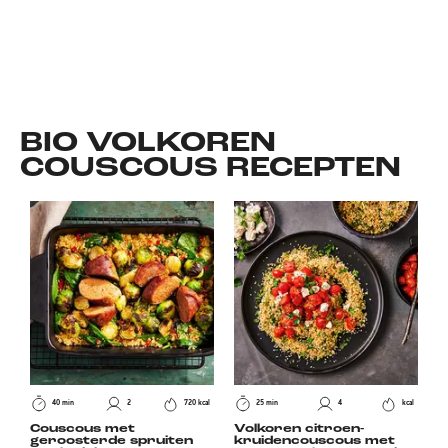
BIO VOLKOREN
COUSCOUS
RECEPTEN
40 min
2
720 kcal
25 min
4
kcal
Couscous met
Volkoren citroen-
geroosterde spruiten
kruidencouscous met