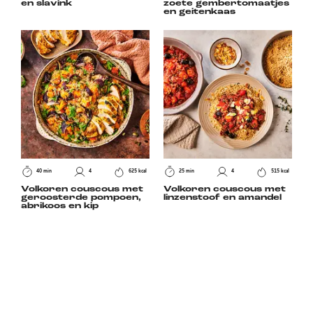
en slavink
zoete gembertomaatjes
en geitenkaas
40 min
4
625 kcal
25 min
4
515 kcal
Volkoren couscous met
Volkoren couscous met
geroosterde pompoen,
linzenstoof en amandel
abrikoos en kip