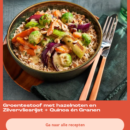
Groentestoof met hazelnoten en
Zilvervliesrijst + Quinoa én Granen
Ga naar alle recepten