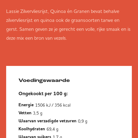
Lassie Zilvervliesrijst, Quinoa én Granen bevat behalve
zilvervliesrijst en quinoa ook de graansoorten tarwe en
gerst. Samen geven ze je gerecht een volle, rijke smaak en is
deze mix een bron van vezels.
Voedingswaarde
Ongekookt per 100 g:
1506 kJ / 356 kcal
Energie
3,5 g
Vetten
0,9 g
Waarvan verzadigde vetzuren
69,4 g
Koolhydraten
1,7 g
Waarvan suikers