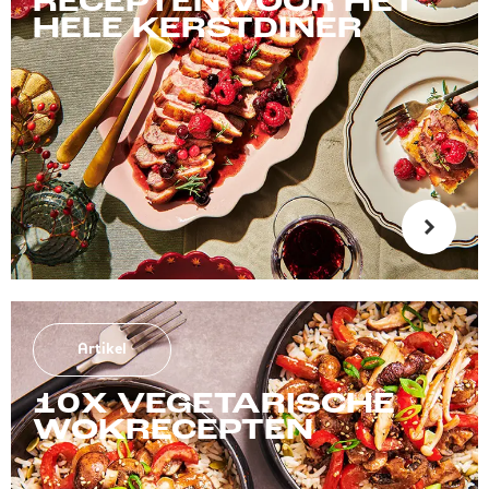
RECEPTEN VOOR HET
HELE KERSTDINER
Artikel
10X VEGETARISCHE
WOKRECEPTEN