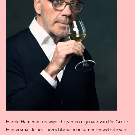
Harold Hamersma is wijnschrijver en eigenaar van De Grote
Hamersma, de best bezochte wijnconsumentenwebsite van