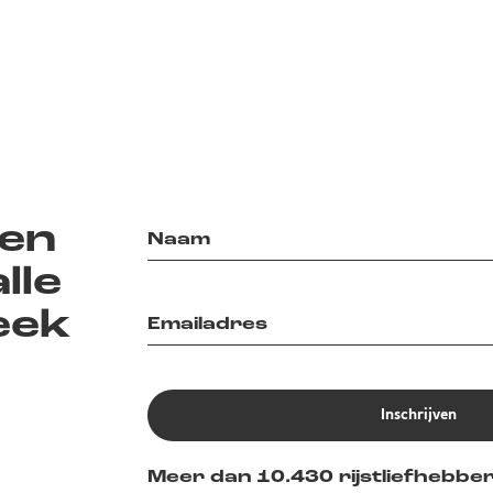
en
lle
eek
Inschrijven
Meer dan 10.430 rijstliefhebber