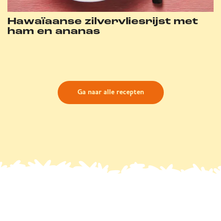
Hawaïaanse zilvervliesrijst met
ham en ananas
Ga naar alle recepten