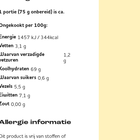
1 portie (75 g onbereid) is ca.
Ongekookt per 100g:
1457 kJ / 344kcal
Energie
3,1 g
Vetten
1,2
Waarvan verzadigde
g
vetzuren
69 g
Koolhydraten
0,6 g
Waarvan suikers
5,5 g
Vezels
7,1 g
Eiwitten
0,00 g
Zout
Allergie informatie
Dit product is vrij van stoffen of