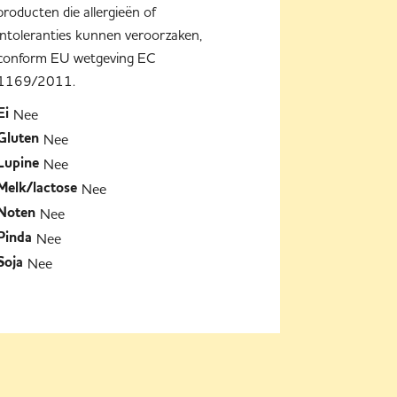
producten die allergieën of
intoleranties kunnen veroorzaken,
conform EU wetgeving EC
1169/2011.
Nee
Ei
Nee
Gluten
Nee
Lupine
Nee
Melk/lactose
Nee
Noten
Nee
Pinda
Nee
Soja