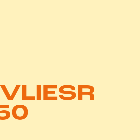
RVLIESR
50