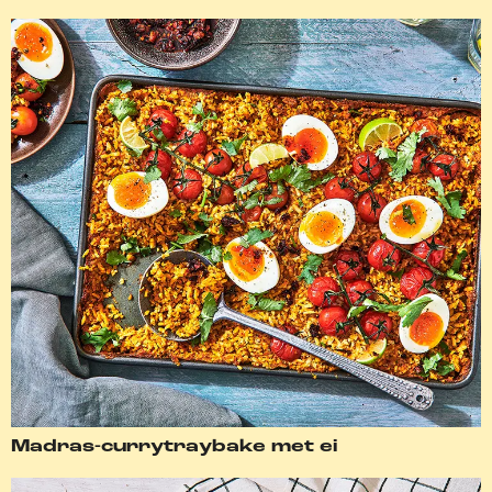
Madras-currytraybake met ei