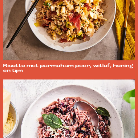
Risotto met parmaham peer, witlof, honing
en tijm