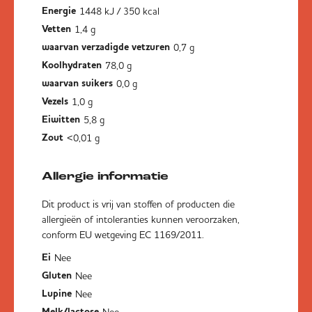
1448 kJ / 350 kcal
Energie
1,4 g
Vetten
0,7 g
waarvan verzadigde vetzuren
78,0 g
Koolhydraten
0,0 g
waarvan suikers
1,0 g
Vezels
5,8 g
Eiwitten
<0,01 g
Zout
Allergie informatie
Dit product is vrij van stoffen of producten die
allergieën of intoleranties kunnen veroorzaken,
conform EU wetgeving EC 1169/2011.
Nee
Ei
Nee
Gluten
Nee
Lupine
Nee
Melk/lactose