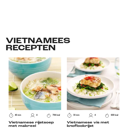
VIETNAMEES
RECEPTEN
40 min
4
794 kcal
30 min
4
600 kcal
Vietnamese rijstsoep
Vietnamese vis met
met makreel
knoflookrijst