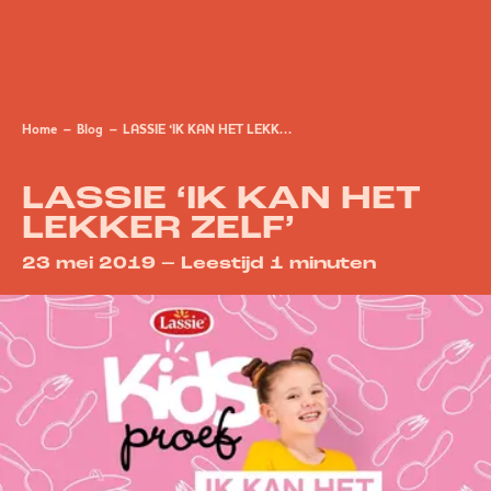
Home
Blog
LASSIE ‘IK KAN HET LEKKER ZELF’
LASSIE ‘IK KAN HET
LEKKER ZELF’
23 mei 2019 – Leestijd 1 minuten