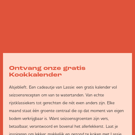
Ontvang onze gratis
Kookkalender
Alsjeblieft. Een cadeautje van Lassie: een gratis kalender vol
seizoensrecepten om van te watertanden. Van echte
rijstklassiekers tot gerechten die nét even anders zijn. Elke
maand staat één groente centraal die op dat moment van eigen
bodem verkrijgbaar is. Want seizoensgroenten zijn vers,
betaalbaar, verantwoord en bovenal het allerlekkerst. Laat je
inspireren om lekker, makkelijk en gezond te koken met Lassie.